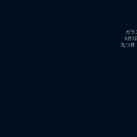
ガラ
6月5
九つ井